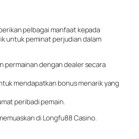
berikan pelbagai manfaat kepada
aik untuk peminat perjudian dalam
dan permainan dengan dealer secara
untuk mendapatkan bonus menarik yang
mat peribadi pemain.
n memuaskan di Longfu88 Casino.