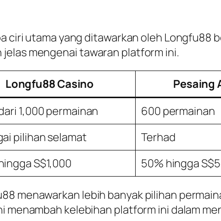
pa ciri utama yang ditawarkan oleh Longfu88 
jelas mengenai tawaran platform ini.
Longfu88 Casino
Pesaing 
dari 1,000 permainan
600 permainan
ai pilihan selamat
Terhad
hingga S$1,000
50% hingga S$
u88 menawarkan lebih banyak pilihan permain
ni menambah kelebihan platform ini dalam men