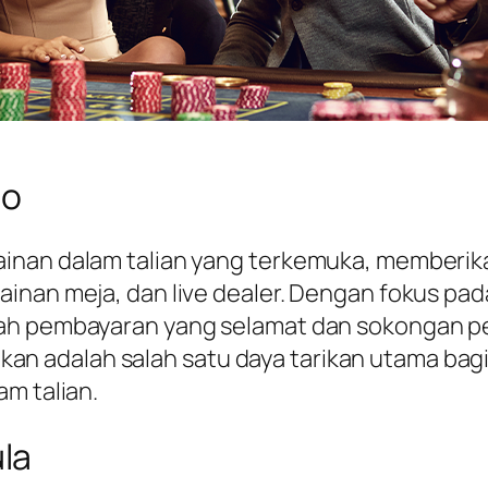
no
ainan dalam talian yang terkemuka, memberik
ainan meja, dan live dealer. Dengan fokus pa
dah pembayaran yang selamat dan sokongan p
 adalah salah satu daya tarikan utama bagi
am talian.
la