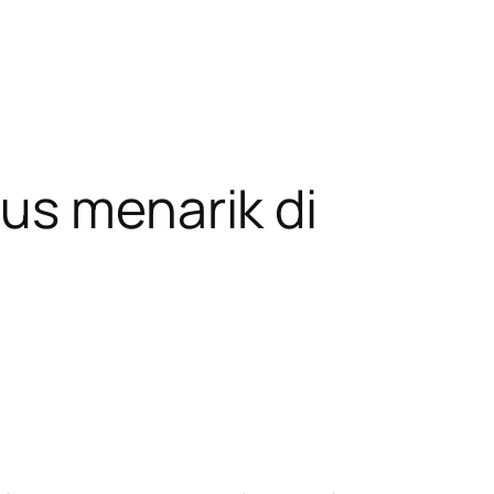
us menarik di