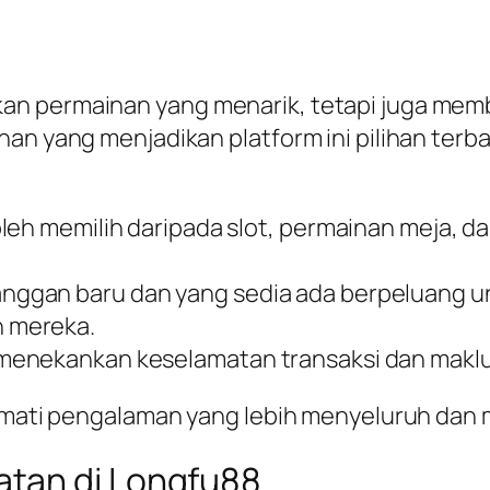
an permainan yang menarik, tetapi juga mem
han yang menjadikan platform ini pilihan terb
leh memilih daripada slot, permainan meja, 
nggan baru dan yang sedia ada berpeluang 
 mereka.
menekankan keselamatan transaksi dan maklu
nikmati pengalaman yang lebih menyeluruh da
tan di Longfu88