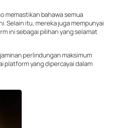
sino memastikan bahawa semua
ni. Selain itu, mereka juga mempunyai
 ini sebagai pilihan yang selamat
i jaminan perlindungan maksimum
ai platform yang dipercayai dalam