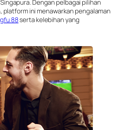
Singapura. Dengan pelbagai pilihan
an, platform ini menawarkan pengalaman
ngfu 88
serta kelebihan yang