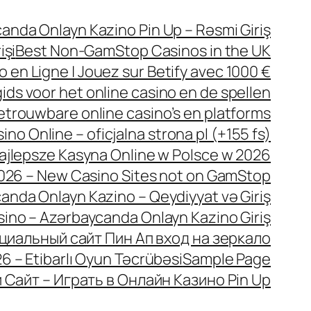
anda Onlayn Kazino Pin Up – Rəsmi Giriş
işi
Best Non-GamStop Casinos in the UK
o en Ligne | Jouez sur Betify avec 1000 €
ds voor het online casino en de spellen
etrouwbare online casino’s en platforms
no Online – oficjalna strona pl (+155 fs)
ajlepsze Kasyna Online w Polsce w 2026
26 – New Casino Sites not on GamStop
anda Onlayn Kazino – Qeydiyyat və Giriş
sino – Azərbaycanda Onlayn Kazino Giriş
ициальный сайт Пин Ап вход на зеркало
 – Etibarlı Oyun Təcrübəsi
Sample Page
Сайт – Играть в Онлайн Казино Pin Up