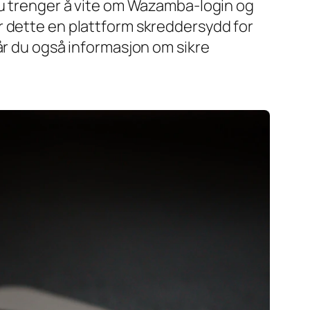
du trenger å vite om Wazamba-login og
r dette en plattform skreddersydd for
år du også informasjon om sikre