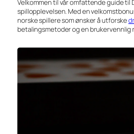
Velkommen til vår omfattende guide til 
spillopplevelsen. Med en velkomstbonus
norske spillere som ønsker å utforske
d
betalingsmetoder og en brukervennlig 