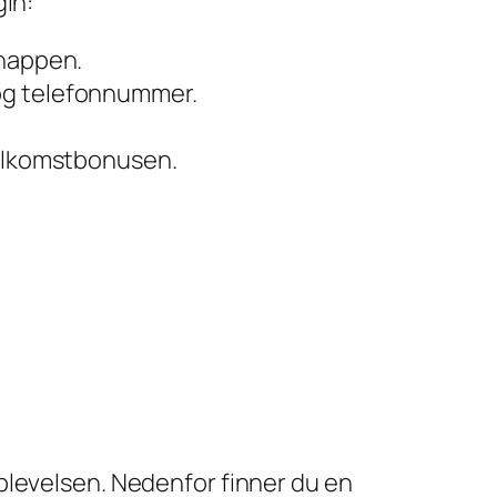
gin:
knappen.
og telefonnummer.
velkomstbonusen.
plevelsen. Nedenfor finner du en