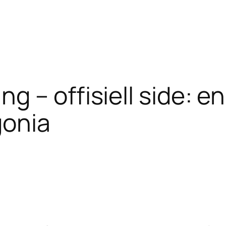
 – offisiell side: en
gonia