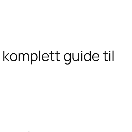
 komplett guide til