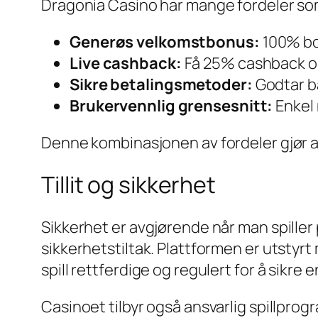
Dragonia Casino har mange fordeler som g
Generøs velkomstbonus:
100% bon
Live cashback:
Få 25% cashback opp 
Sikre betalingsmetoder:
Godtar b
Brukervennlig grensesnitt:
Enkel 
Denne kombinasjonen av fordeler gjør at
Tillit og sikkerhet
Sikkerhet er avgjørende når man spiller
sikkerhetstiltak. Plattformen er utstyrt 
spill rettferdige og regulert for å sikre 
Casinoet tilbyr også ansvarlig spillprogr