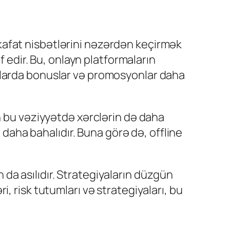
kafat nisbətlərini nəzərdən keçirmək
f edir. Bu, onlayn platformaların
olarda bonuslar və promosyonlar daha
n bu vəziyyətdə xərclərin də daha
ə daha bahalıdır. Buna görə də, offline
da asılıdır. Strategiyaların düzgün
, risk tutumları və strategiyaları, bu