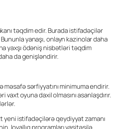
kanı təqdim edir. Burada istifadəçilər
ər. Bununla yanaşı, onlayn kazinolar daha
ha yaxşı ödəniş nisbətləri təqdim
daha da genişləndirir.
ə məsafə sərfiyyatını minimuma endirir.
i vaxt oyuna daxil olmasını asanlaşdırır.
ərlər.
t yeni istifadəçilərə qeydiyyat zamanı
in, loyallıq proqramları vasitəsilə