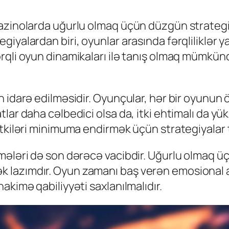
azinolarda uğurlu olmaq üçün düzgün strategiya
yalardan biri, oyunlar arasında fərqliliklər ya
rqli oyun dinamikaları ilə tanış olmaq mümkün
idarə edilməsidir. Oyunçular, hər bir oyunun öz
lar daha cəlbedici olsa da, itki ehtimalı da yü
tkiləri minimuma endirmək üçün strategiyalar 
tmələri də son dərəcə vacibdir. Uğurlu olmaq 
lazımdır. Oyun zamanı baş verən emosional anl
akimə qabiliyyəti saxlanılmalıdır.