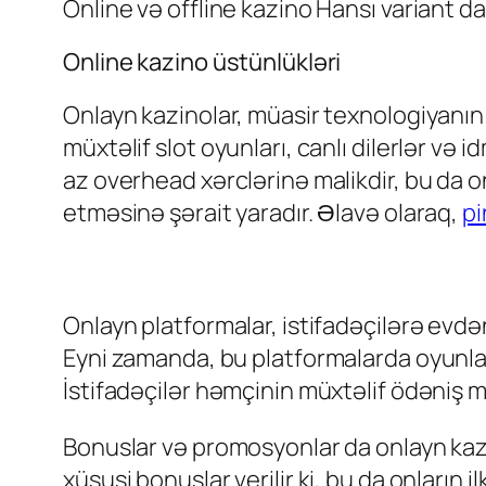
Online və offline kazino Hansı variant d
Online kazino üstünlükləri
Onlayn kazinolar, müasir texnologiyanın 
müxtəlif slot oyunları, canlı dilerlər və 
az overhead xərclərinə malikdir, bu da 
etməsinə şərait yaradır. Əlavə olaraq,
pi
Onlayn platformalar, istifadəçilərə evd
Eyni zamanda, bu platformalarda oyunların
İstifadəçilər həmçinin müxtəlif ödəniş met
Bonuslar və promosyonlar da onlayn kazin
xüsusi bonuslar verilir ki, bu da onların 