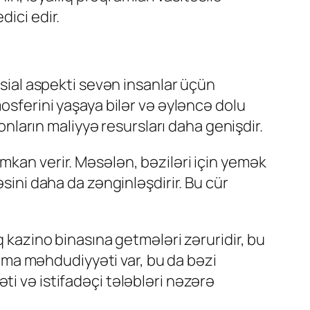
dici edir.
osial aspekti sevən insanlar üçün
mosferini yaşaya bilər və əyləncə dolu
 onların maliyyə resursları daha genişdir.
mkan verir. Məsələn, bəziləri için yemək
əsini daha da zənginləşdirir. Bu cür
q kazino binasına getmələri zəruridir, bu
ma məhdudiyyəti var, bu da bəzi
ti və istifadəçi tələbləri nəzərə