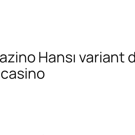
kazino Hansı variant
 casino