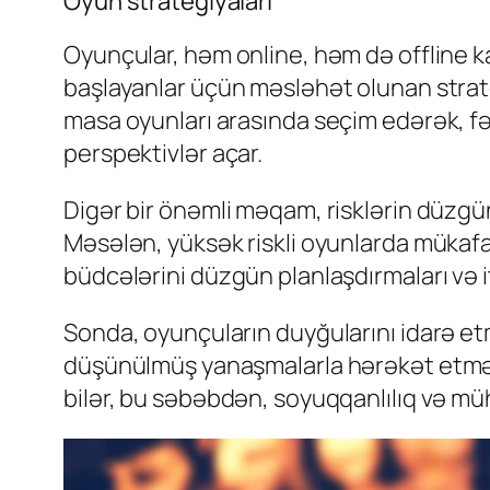
Oyun strategiyaları
Oyunçular, həm online, həm də offline k
başlayanlar üçün məsləhət olunan strategi
masa oyunları arasında seçim edərək, fə
perspektivlər açar.
Digər bir önəmli məqam, risklərin düzgün 
Məsələn, yüksək riskli oyunlarda mükafat
büdcələrini düzgün planlaşdırmaları və i
Sonda, oyunçuların duyğularını idarə e
düşünülmüş yanaşmalarla hərəkət etmək 
bilər, bu səbəbdən, soyuqqanlılıq və müh