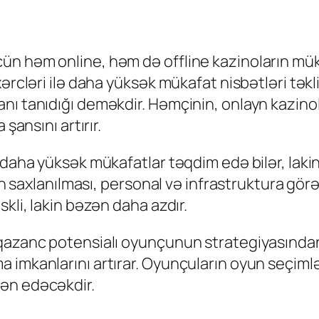
ün həm online, həm də offline kazinoların mü
ərcləri ilə daha yüksək mükafat nisbətləri təkli
anı tanıdığı deməkdir. Həmçinin, onlayn kazin
şansını artırır.
 daha yüksək mükafatlar təqdim edə bilər, laki
rın saxlanılması, personal və infrastruktura gör
kli, lakin bəzən daha azdır.
qazanc potensialı oyunçunun strategiyasından 
imkanlarını artırar. Oyunçuların oyun seçimləri
ən edəcəkdir.