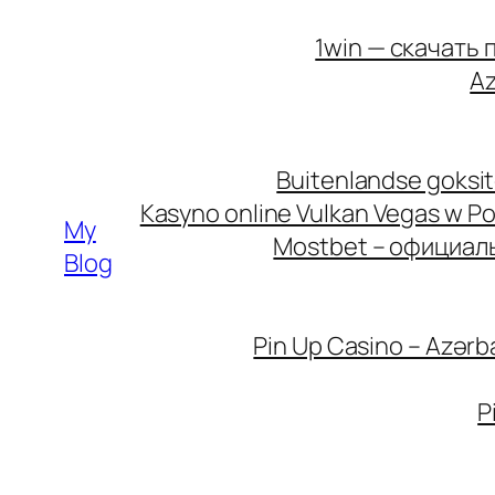
Skip
1win — скачать
to
Az
content
Buitenlandse goksit
Kasyno online Vulkan Vegas w Po
My
Mostbet – официал
Blog
Pin Up Casino – Azərb
P