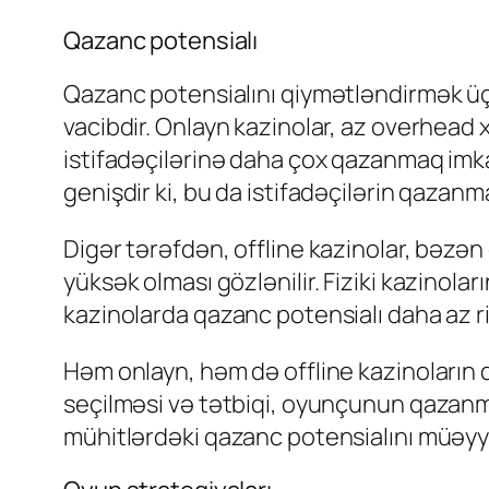
Qazanc potensialı
Qazanc potensialını qiymətləndirmək üç
vacibdir. Onlayn kazinolar, az overhead x
istifadəçilərinə daha çox qazanmaq imk
genişdir ki, bu da istifadəçilərin qazanma 
Digər tərəfdən, offline kazinolar, bəzən
yüksək olması gözlənilir. Fiziki kazinola
kazinolarda qazanc potensialı daha az ris
Həm onlayn, həm də offline kazinoların 
seçilməsi və tətbiqi, oyunçunun qazanma 
mühitlərdəki qazanc potensialını müəyy