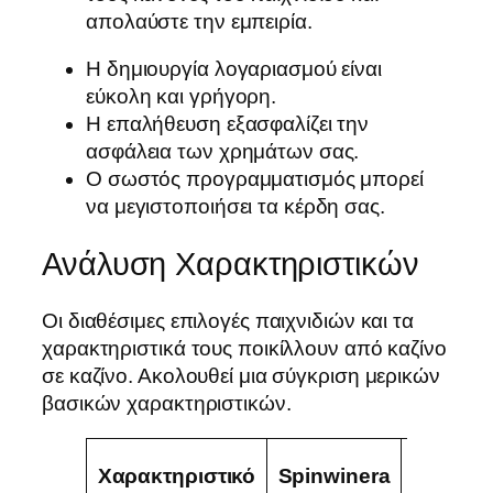
απολαύστε την εμπειρία.
Η δημιουργία λογαριασμού είναι
εύκολη και γρήγορη.
Η επαλήθευση εξασφαλίζει την
ασφάλεια των χρημάτων σας.
Ο σωστός προγραμματισμός μπορεί
να μεγιστοποιήσει τα κέρδη σας.
Ανάλυση Χαρακτηριστικών
Οι διαθέσιμες επιλογές παιχνιδιών και τα
χαρακτηριστικά τους ποικίλλουν από καζίνο
σε καζίνο. Ακολουθεί μια σύγκριση μερικών
βασικών χαρακτηριστικών.
Ανταγω
Χαρακτηριστικό
Spinwinera
Α