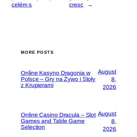
celém s
cresc
→
MORE POSTS
August
Online Kasyno Dragonia w
Polsce – Gry na Żywo i Stoły
8,
z Krupierami
2026
August
Online Casino Dracula – Slot
Games and Table Game
8,
Selection
2026