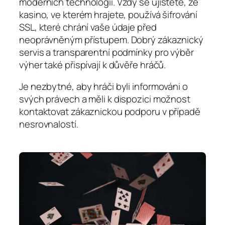
moderních technologií. Vždy se ujistěte, že
kasino, ve kterém hrajete, používá šifrování
SSL, které chrání vaše údaje před
neoprávněným přístupem. Dobrý zákaznický
servis a transparentní podmínky pro výběr
výher také přispívají k důvěře hráčů.
Je nezbytné, aby hráči byli informováni o
svých právech a měli k dispozici možnost
kontaktovat zákaznickou podporu v případě
nesrovnalostí.