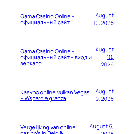
August
Gama Casino Online –
официальный сайт
10, 2026
August
Gama Casino Online –
10,
официальный сайт – вход и
зеркало
2026
August
Kasyno online Vulkan Vegas
– Wsparcie gracza
9, 2026
August 9,
Vergelijking van online
casino’s in België
2026