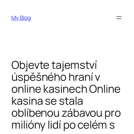
Skip
to
My Blog
content
Objevte tajemství
úspěšného hraní v
online kasinech Online
kasina se stala
oblíbenou zábavou pro
milióny lidí po celém s