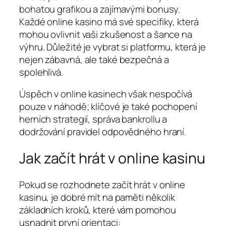
bohatou grafikou a zajímavými bonusy.
Každé online kasino má své specifiky, která
mohou ovlivnit vaši zkušenost a šance na
výhru. Důležité je vybrat si platformu, která je
nejen zábavná, ale také bezpečná a
spolehlivá.
Úspěch v online kasinech však nespočívá
pouze v náhodě; klíčové je také pochopení
herních strategií, správa bankrollu a
dodržování pravidel odpovědného hraní.
Jak začít hrát v online kasinu
Pokud se rozhodnete začít hrát v online
kasinu, je dobré mít na paměti několik
základních kroků, které vám pomohou
usnadnit první orientaci: