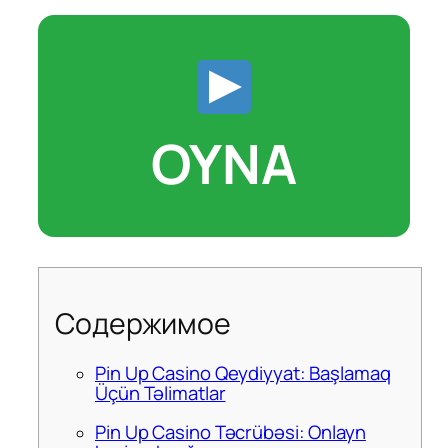
OYNA
Содержимое
Pin Up Casino Qeydiyyat: Başlamaq
Üçün Təlimatlar
Pin Up Casino Təcrübəsi: Onlayn