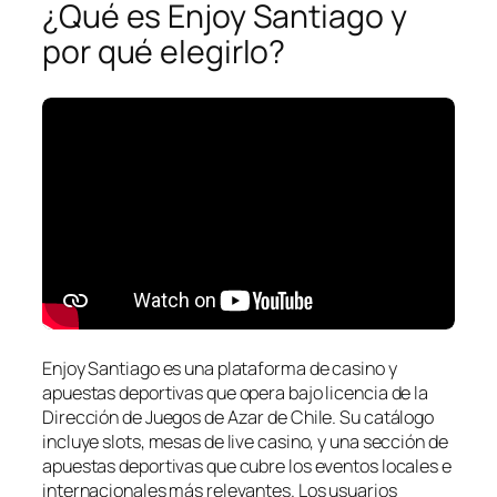
¿Qué es Enjoy Santiago y
por qué elegirlo?
Enjoy Santiago es una plataforma de casino y
apuestas deportivas que opera bajo licencia de la
Dirección de Juegos de Azar de Chile. Su catálogo
incluye slots, mesas de live casino, y una sección de
apuestas deportivas que cubre los eventos locales e
internacionales más relevantes. Los usuarios