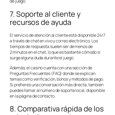
de juego.
7. Soporte al cliente y
recursos de ayuda
El servicio de atención al cliente está disponible 24/7
a través de chat en vivo y correo electrónico. Los
tiempos de respuesta suelen ser de menos de
2 minutos en el chat, lo que es bastante cómodo si
surge alguna duda durante el juego.
Además, el casino cuenta con una sección de
Preguntas Frecuentes (FAQ) donde se explican
temas como verificación, bonos y métodos de pago.
Si prefieres una conversación más directa, también
puedes llamar al número de soporte local, disponible
en la página de contacto.
8. Comparativa rápida de los