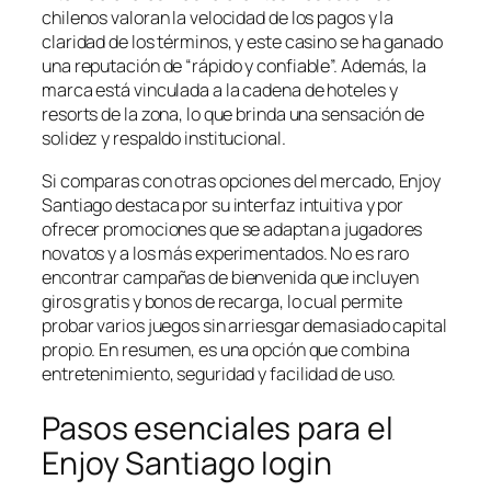
chilenos valoran la velocidad de los pagos y la
claridad de los términos, y este casino se ha ganado
una reputación de “rápido y confiable”. Además, la
marca está vinculada a la cadena de hoteles y
resorts de la zona, lo que brinda una sensación de
solidez y respaldo institucional.
Si comparas con otras opciones del mercado, Enjoy
Santiago destaca por su interfaz intuitiva y por
ofrecer promociones que se adaptan a jugadores
novatos y a los más experimentados. No es raro
encontrar campañas de bienvenida que incluyen
giros gratis y bonos de recarga, lo cual permite
probar varios juegos sin arriesgar demasiado capital
propio. En resumen, es una opción que combina
entretenimiento, seguridad y facilidad de uso.
Pasos esenciales para el
Enjoy Santiago login