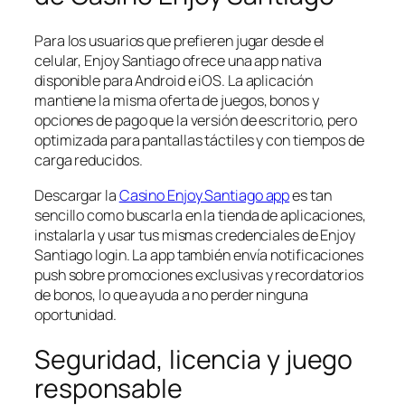
Para los usuarios que prefieren jugar desde el
celular, Enjoy Santiago ofrece una app nativa
disponible para Android e iOS. La aplicación
mantiene la misma oferta de juegos, bonos y
opciones de pago que la versión de escritorio, pero
optimizada para pantallas táctiles y con tiempos de
carga reducidos.
Descargar la
Casino Enjoy Santiago app
es tan
sencillo como buscarla en la tienda de aplicaciones,
instalarla y usar tus mismas credenciales de Enjoy
Santiago login. La app también envía notificaciones
push sobre promociones exclusivas y recordatorios
de bonos, lo que ayuda a no perder ninguna
oportunidad.
Seguridad, licencia y juego
responsable