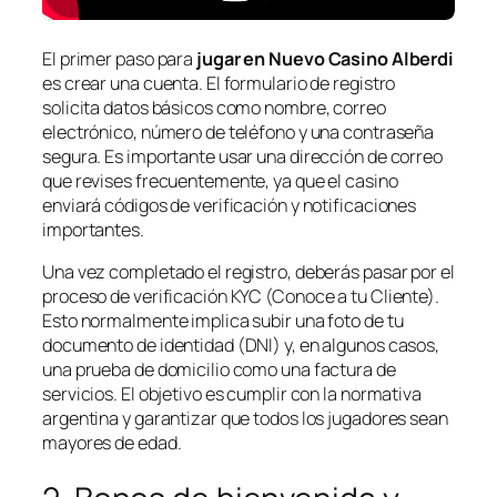
El primer paso para
jugar en Nuevo Casino Alberdi
es crear una cuenta. El formulario de registro
solicita datos básicos como nombre, correo
electrónico, número de teléfono y una contraseña
segura. Es importante usar una dirección de correo
que revises frecuentemente, ya que el casino
enviará códigos de verificación y notificaciones
importantes.
Una vez completado el registro, deberás pasar por el
proceso de verificación KYC (Conoce a tu Cliente).
Esto normalmente implica subir una foto de tu
documento de identidad (DNI) y, en algunos casos,
una prueba de domicilio como una factura de
servicios. El objetivo es cumplir con la normativa
argentina y garantizar que todos los jugadores sean
mayores de edad.