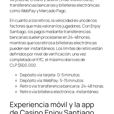
transferencias bancarias y billeteras electrónicas
como WebPay y Mercado Pago.
En cuanto a los retiros, la velocidad es uno de los
factores que más valoran los jugadores. Con Enjoy
Santiago, los pagos mediante transferencias
bancarias suelen procesarse en 24‑48 horas,
mientras que los retiros a billeteras electrónicas
pueden ser instantáneos. Los límites de retiro están
definidos por nivel de verificación; una vez
completado el KYC, el máximo diario es de
CLP $500.000.
Depósito vía tarjeta: 0‑5 minutos.
Depósito vía WebPay: 5‑15 minutos.
Retiro vía transferencia bancaria: 24‑48 horas.
Retiro vía billetera electrónica: instantáneo.
Experiencia móvil y la app
de Casino Enjoy Santiago