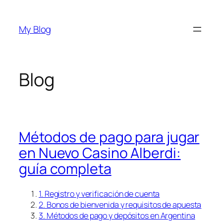
Skip
to
My Blog
content
Blog
Métodos de pago para jugar
en Nuevo Casino Alberdi:
guía completa
1. Registro y verificación de cuenta
2. Bonos de bienvenida y requisitos de apuesta
3. Métodos de pago y depósitos en Argentina