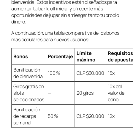
bienvenida. Estos incentivos están diseñados para
aumentar tu bankroll inicial y ofrecerte más
oportunidades de jugar sin arriesgar tanto tu propio
dinero.
A continuación, una tabla comparativa de los bonos
más populares para nuevos usuarios:
Límite
Requisito
Bonos
Porcentaje
máximo
de apuest
Bonificación
100 %
CLP $30.000
15x
de bienvenida
Giros gratis en
10x del
slots
—
20 giros
valor del
seleccionados
bono
Bonificación
de recarga
50 %
CLP $20.000
12x
semanal