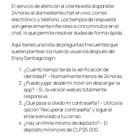
El servicio de atención al cliente está disponible
24 horas al día mediante chat en vivo, correo
electrónico y teléfono. Los tiempos de respuesta
son generalmente inferiores a cinco minutos en el
chat, lo que permite resolver dudas de forma rápida.
Aquí tienes una lista de preguntas frecuentes que
suelen plantear los nuevos usuarios después del
Enjoy Santiago login:
¿Cuánto tiempo tarda la verificación de
identidad? – Normalmente menos de 24 horas.
¿Puedo jugar desde mi móvil sin descargar la
app? – Sí, la versión web es totalmente
responsive.
¿Qué pasa si olvido mi contraseña? – Utiliza la
opción “Recuperar contraseña” y sigue el
enlace enviado a tu correo.
¿Hay un límite mínimo de depósito? – El
depósito mínimo es de CLP $5.000.