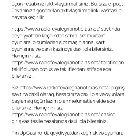
üçün hesabınızı aktivləşdirməlisiniz. Bu, sizə e-poçt
ünvanınıza göndərilən aktivləşdirmə linki vasitəsilə
həyata keçirilir.
https://www.radiofeyalegrianoticias.net/ saytında
qeydiyyatdan keçdikdən sonra, siz müxtəlif
oyunlara, o cümlədən slot maşınlarına, kart
oyunlarına və canlı kazinoya daxil ola bilərsiniz.
Həmçinin, siz
https://www.radiofeyalegrianoticias.net/ tərəfindən
təklif olunan bonus və təkliflərdən istifadə edə
bilərsiniz.
Siz https://www.radiofeyalegrianoticias.net/ up giriş
saytına daxil olaraq, hesabınıza daxil ola və oyunlara
başlamaq üçün lazım olan məlumatları əldə edə
bilərsiniz. Həmçinin, siz
https://www.radiofeyalegrianoticias.net/ casino
giriş vasitəsilə hesabınıza daxil ola bilərsiniz.
Pin Up Casino-da qeydiyyatdan keçmək və oyunlara