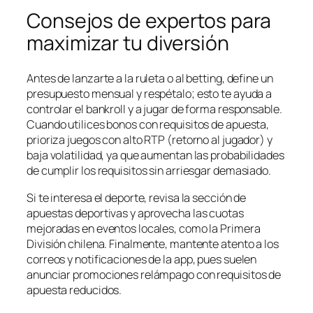
Consejos de expertos para
maximizar tu diversión
Antes de lanzarte a la ruleta o al betting, define un
presupuesto mensual y respétalo; esto te ayuda a
controlar el bankroll y a jugar de forma responsable.
Cuando utilices bonos con requisitos de apuesta,
prioriza juegos con alto RTP (retorno al jugador) y
baja volatilidad, ya que aumentan las probabilidades
de cumplir los requisitos sin arriesgar demasiado.
Si te interesa el deporte, revisa la sección de
apuestas deportivas y aprovecha las cuotas
mejoradas en eventos locales, como la Primera
División chilena. Finalmente, mantente atento a los
correos y notificaciones de la app, pues suelen
anunciar promociones relámpago con requisitos de
apuesta reducidos.