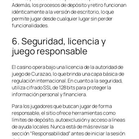
Además, los procesos de depósito y retiro funcionan
idénticamente a la versión de escritorio, lo que
permite jugar desde cualquier lugar sin perder
funcionalidades.
6. Seguridad, licencia y
juego responsable
El casino opera bajo una licencia de la autoridad de
juego de Curazao, lo que brinda una capa básica de
regulación internacional. En cuanto a la seguridad,
utiliza cifrado SSL de 128 bits para proteger la
información personal y financiera.
Para los jugadores que buscan jugar de forma
responsable, el sitio ofrece herramientas como
límites de depósito, autoexclusión y acceso a líneas
de ayuda locales. Nunca está de más revisar la
sección “Responsabilidad” antes de iniciar la sesión