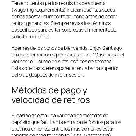
Ten en cuenta que los requisitos de apuesta
(wagering requirements) indican cuántas veces
debes apostar el importe del bono antes de poder
retirar ganancias. Siempre revisa los términos
específicos para evitar sorpresas al momento de
solicitar un retiro.
Además de los bonos de bienvenida, Enjoy Santiago
ofrece promociones periódicas como “Cashback del
viernes” o “Torneo de slots los fines de semana”.
Estas ofertas suelen aparecer en la barra superior
del sitio después de iniciar sesión.
Métodos de pago y
velocidad de retiros
El casino acepta una variedad de métodos de
depósito que facilitan la entrada de fondos para los
usuarios chilenos. Entre los más comunes están
tarjetas de crédito y débito (Visa, Mastercard),