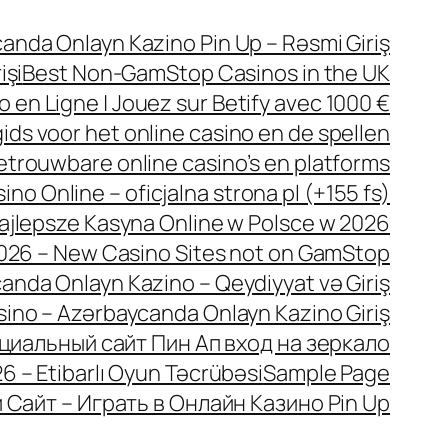
anda Onlayn Kazino Pin Up – Rəsmi Giriş
işi
Best Non-GamStop Casinos in the UK
o en Ligne | Jouez sur Betify avec 1000 €
ds voor het online casino en de spellen
etrouwbare online casino’s en platforms
no Online – oficjalna strona pl (+155 fs)
ajlepsze Kasyna Online w Polsce w 2026
26 – New Casino Sites not on GamStop
anda Onlayn Kazino – Qeydiyyat və Giriş
sino – Azərbaycanda Onlayn Kazino Giriş
ициальный сайт Пин Ап вход на зеркало
 – Etibarlı Oyun Təcrübəsi
Sample Page
Сайт – Играть в Онлайн Казино Pin Up