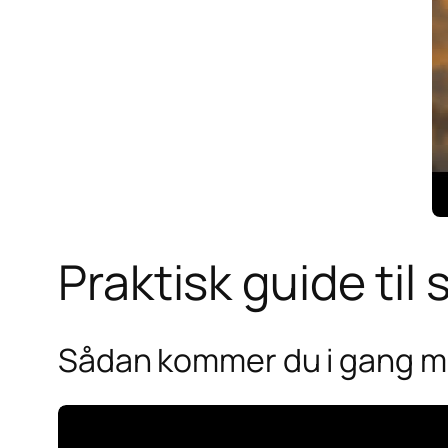
Praktisk guide til
Sådan kommer du i gang m