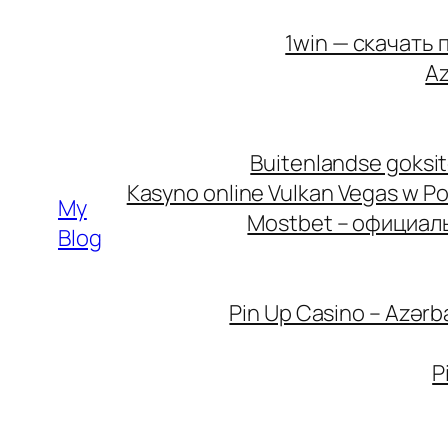
Skip
1win — скачать
to
Az
content
Buitenlandse goksit
Kasyno online Vulkan Vegas w Po
My
Mostbet – официал
Blog
Pin Up Casino – Azərb
P