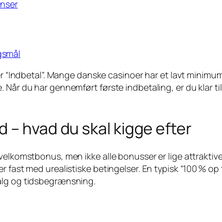
nser
rgsmål
ker “Indbetal”. Mange danske casinoer har et lavt minimu
 Når du har gennemført første indbetaling, er du klar t
 – hvad du skal kigge efter
velkomstbonus, men ikke alle bonusser er lige attraktiv
fast med urealistiske betingelser. En typisk “100 % op ti
alg og tidsbegrænsning.