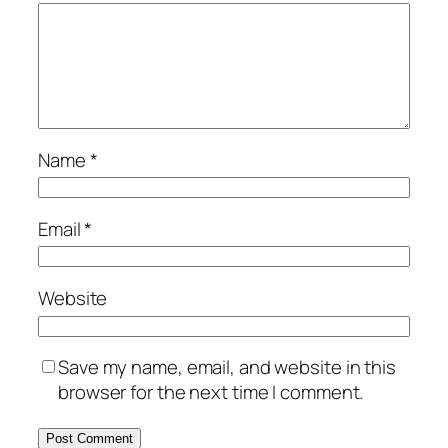
Name
*
Email
*
Website
Save my name, email, and website in this
browser for the next time I comment.