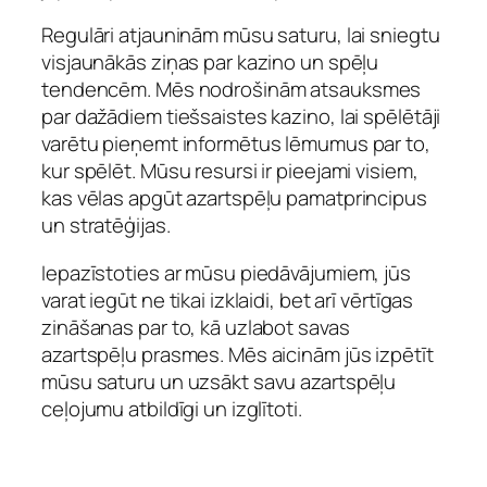
Regulāri atjauninām mūsu saturu, lai sniegtu
visjaunākās ziņas par kazino un spēļu
tendencēm. Mēs nodrošinām atsauksmes
par dažādiem tiešsaistes kazino, lai spēlētāji
varētu pieņemt informētus lēmumus par to,
kur spēlēt. Mūsu resursi ir pieejami visiem,
kas vēlas apgūt azartspēļu pamatprincipus
un stratēģijas.
Iepazīstoties ar mūsu piedāvājumiem, jūs
varat iegūt ne tikai izklaidi, bet arī vērtīgas
zināšanas par to, kā uzlabot savas
azartspēļu prasmes. Mēs aicinām jūs izpētīt
mūsu saturu un uzsākt savu azartspēļu
ceļojumu atbildīgi un izglītoti.