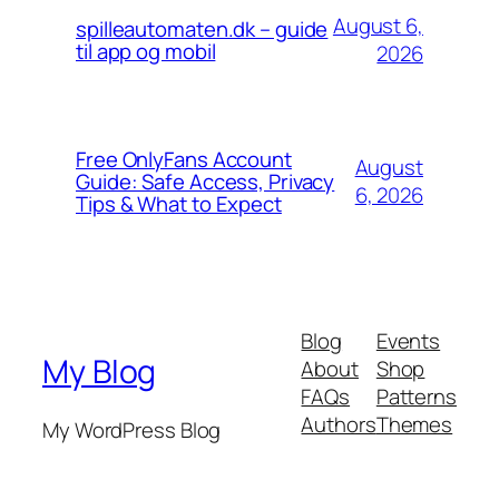
August 6,
spilleautomaten.dk – guide
til app og mobil
2026
Free OnlyFans Account
August
Guide: Safe Access, Privacy
6, 2026
Tips & What to Expect
Blog
Events
My Blog
About
Shop
FAQs
Patterns
Authors
Themes
My WordPress Blog