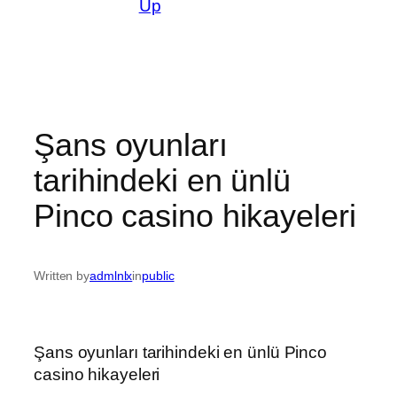
Up
Şans oyunları
tarihindeki en ünlü
Pinco casino hikayeleri
Written by
admlnlx
in
public
Şans oyunları tarihindeki en ünlü Pinco
casino hikayeleri