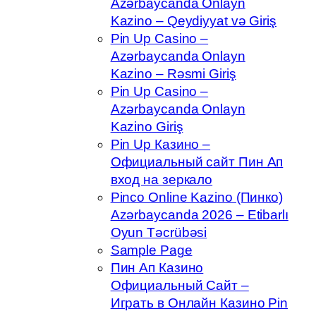
Azərbaycanda Onlayn
Kazino – Qeydiyyat və Giriş
Pin Up Casino –
Azərbaycanda Onlayn
Kazino – Rəsmi Giriş
Pin Up Casino –
Azərbaycanda Onlayn
Kazino Giriş
Pin Up Казино –
Официальный сайт Пин Ап
вход на зеркало
Pinco Online Kazino (Пинко)
Azərbaycanda 2026 – Etibarlı
Oyun Təcrübəsi
Sample Page
Пин Ап Казино
Официальный Сайт –
Играть в Онлайн Казино Pin