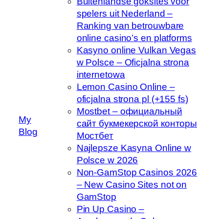
Buitenlandse goksites voor
spelers uit Nederland –
Ranking van betrouwbare
online casino’s en platforms
Kasyno online Vulkan Vegas
w Polsce – Oficjalna strona
internetowa
Lemon Casino Online –
oficjalna strona pl (+155 fs)
Mostbet – официальный
My
сайт букмекерской конторы
Blog
Мостбет
Najlepsze Kasyna Online w
Polsce w 2026
Non-GamStop Casinos 2026
– New Casino Sites not on
GamStop
Pin Up Casino –