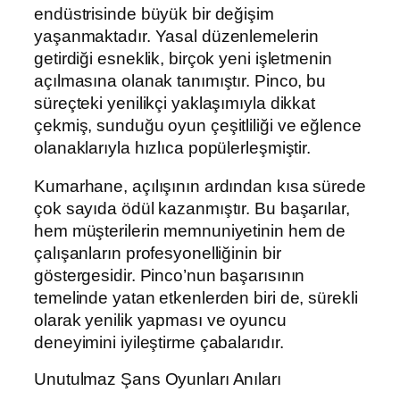
endüstrisinde büyük bir değişim
yaşanmaktadır. Yasal düzenlemelerin
getirdiği esneklik, birçok yeni işletmenin
açılmasına olanak tanımıştır. Pinco, bu
süreçteki yenilikçi yaklaşımıyla dikkat
çekmiş, sunduğu oyun çeşitliliği ve eğlence
olanaklarıyla hızlıca popülerleşmiştir.
Kumarhane, açılışının ardından kısa sürede
çok sayıda ödül kazanmıştır. Bu başarılar,
hem müşterilerin memnuniyetinin hem de
çalışanların profesyonelliğinin bir
göstergesidir. Pinco’nun başarısının
temelinde yatan etkenlerden biri de, sürekli
olarak yenilik yapması ve oyuncu
deneyimini iyileştirme çabalarıdır.
Unutulmaz Şans Oyunları Anıları