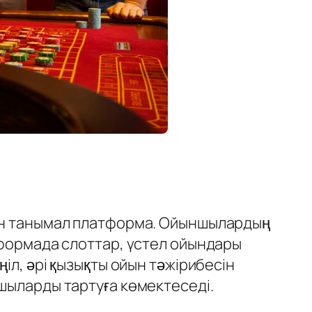
тін танымал платформа. Ойыншылардың
тформада слоттар, үстел ойындары
іл, әрі қызықты ойын тәжірибесін
ншыларды тартуға көмектеседі.