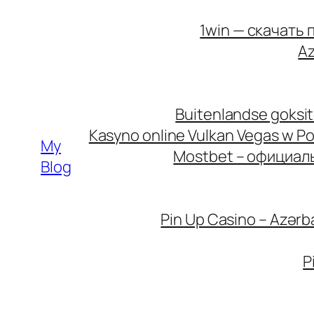
Skip
1win — скачать
to
Az
content
Buitenlandse goksit
Kasyno online Vulkan Vegas w Po
My
Mostbet – официал
Blog
Pin Up Casino – Azərb
P