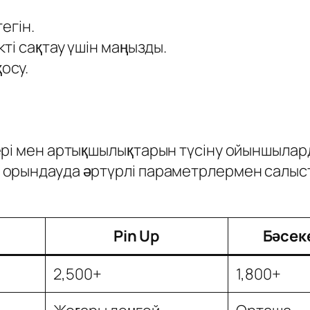
тегін.
кті сақтау үшін маңызды.
осу.
ері мен артықшылықтарын түсіну ойыншылар
 орындауда әртүрлі параметрлермен салыс
Pin Up
Бәсек
2,500+
1,800+