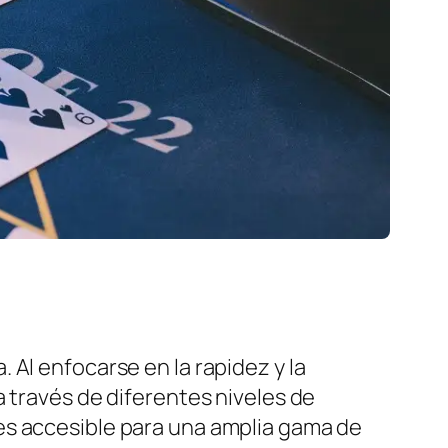
Al enfocarse en la rapidez y la
 través de diferentes niveles de
es accesible para una amplia gama de