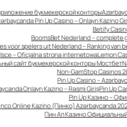
 приложение букмекерской конторы
Azərbayc
ərbaycanda Pin Up Casino – Onlayn Kazino Gir
Betify Casin
BoomsBet Nederland – complete gi
es voor spelers uit Nederland – Ranking van b
lsce – Oficjalna strona internetowa
Lemon Casi
ьный сайт букмекерской конторы Мостбет
N
Non-GamStop Casinos 20
Pin Up Casino – Azərbayc
aycanda Onlayn Kazino – Rəsmi Giriş
Pin Up Ca
Pin Up Казино – Оф
inco Online Kazino (Пинко) Azərbaycanda 2026
Пин Ап Казино Официальный 