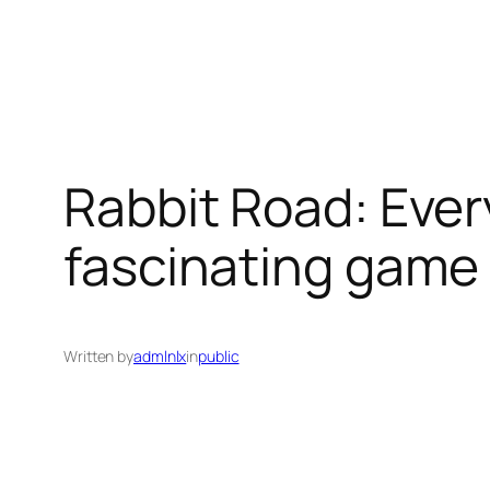
Rabbit Road: Ever
fascinating game
Written by
admlnlx
in
public