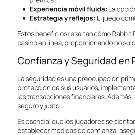
Experiencia móvil fluida:
La opción
Estrategia y reflejos:
El juego comb
Estos beneficios resaltan cómo Rabbit 
casino en línea, proporcionando no solo
Confianza y Seguridad en 
La seguridad es una preocupación primor
protección de sus usuarios, implement
las transacciones financieras. Además,
seguro y justo.
Es esencial que los jugadores se sient
establecer medidas de confianza, asegu