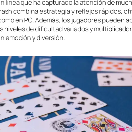
n línea que ha capturado la atención de much
rash combina estrategia y reflejos rápidos, o
s como en PC. Además, los jugadores pueden a
 niveles de dificultad variados y multiplicad
n emoción y diversión.