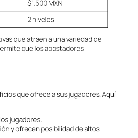
$1,500 MXN
2 niveles
ivas que atraen a una variedad de
 permite que los apostadores
icios que ofrece a sus jugadores. Aquí
los jugadores.
ón y ofrecen posibilidad de altos