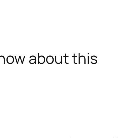
now about this