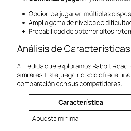
Opción de jugar en múltiples disposi
Amplia gama de niveles de dificulta
Probabilidad de obtener altos reto
Análisis de Característica
A medida que exploramos Rabbit Road, es
similares. Este juego no solo ofrece u
comparación con sus competidores.
Característica
Apuesta mínima