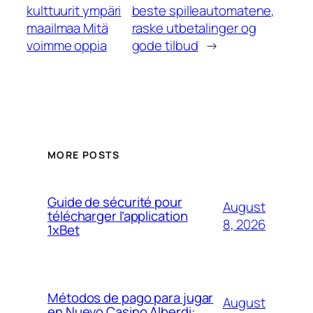
kulttuurit ympäri
beste spilleautomatene,
maailmaa Mitä
raske utbetalinger og
voimme oppia
gode tilbud
→
MORE POSTS
Guide de sécurité pour
August
télécharger l’application
8, 2026
1xBet
Métodos de pago para jugar
August
en Nuevo Casino Alberdi: