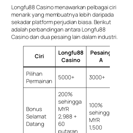
Longfu88 Casino menawarkan pelbagai ciri
menarik yang membuatnya lebih daripada
sekadar platform perjudian biasa. Berikut
adalah perbandingan antara Longfu88
Casino dan dua pesaing lain dalam industri.
Longfu88
Pesaing
Pesa
Ciri
Casino
A
B
Pilihan
5000+
3000+
4000
Permainan
200%
sehingga
100%
150%
Bonus
MYR
sehingga
sehin
Selamat
2,988 +
MYR
MYR
Datang
60
1,500
2,000
putaran