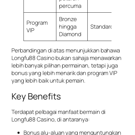
percuma
Bronze
Gold
Program
hingga
Standard
hingg
VIP
Diamond
Plati
Perbandingan di atas menunjukkan bahawa
Longfu88 Casino bukan sahaja menawarkan
lebih banyak pilihan permainan, tetapi juga
bonus yang lebih menarik dan program VIP
yang lebih baik untuk pemain.
Key Benefits
Terdapat pelbagai manfaat bermain di
Longfu88 Casino, di antaranya:
Bonus alu-aluan yang menguntungkan