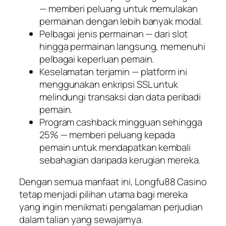
— memberi peluang untuk memulakan
permainan dengan lebih banyak modal.
Pelbagai jenis permainan — dari slot
hingga permainan langsung, memenuhi
pelbagai keperluan pemain.
Keselamatan terjamin — platform ini
menggunakan enkripsi SSL untuk
melindungi transaksi dan data peribadi
pemain.
Program cashback mingguan sehingga
25% — memberi peluang kepada
pemain untuk mendapatkan kembali
sebahagian daripada kerugian mereka.
Dengan semua manfaat ini, Longfu88 Casino
tetap menjadi pilihan utama bagi mereka
yang ingin menikmati pengalaman perjudian
dalam talian yang sewajarnya.