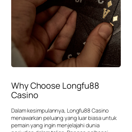
Why Choose Longfu88
Casino
Dalam kesimpulannya, Longfu88 Casino
menawarkan peluang yang luar biasa untuk
pemain yang ingin menjelajahi dunia