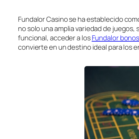
Fundalor Casino se ha establecido com
no solo una amplia variedad de juegos, 
funcional, acceder a los
Fundalor bono
convierte en un destino ideal para los e