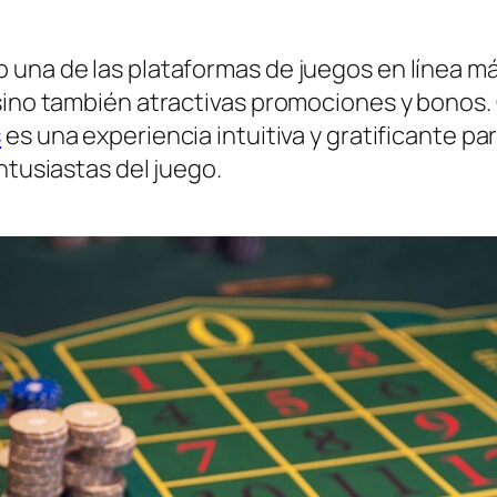
o una de las plataformas de juegos en línea 
sino también atractivas promociones y bonos. 
s
es una experiencia intuitiva y gratificante par
ntusiastas del juego.