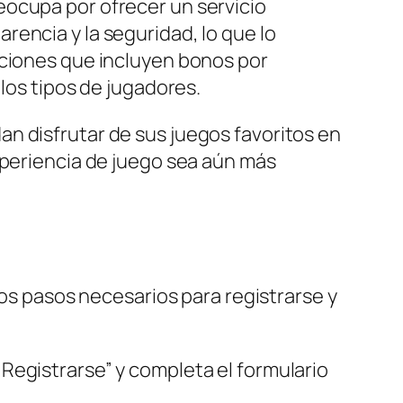
eocupa por ofrecer un servicio
encia y la seguridad, lo que lo
ociones que incluyen bonos por
los tipos de jugadores.
n disfrutar de sus juegos favoritos en
xperiencia de juego sea aún más
los pasos necesarios para registrarse y
 “Registrarse” y completa el formulario