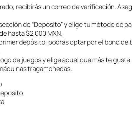
ado, recibirás un correo de verificación. Aseg
sección de “Depósito” y elige tu método de pa
de hasta $2,000 MXN.
u primer depósito, podrás optar por el bono de 
.
logo de juegos y elige aquel que más te guste. 
as máquinas tragamonedas.
o
depósito
ta