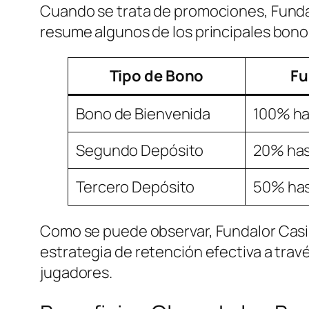
Cuando se trata de promociones, Fundal
resume algunos de los principales bono
Tipo de Bono
Fu
Bono de Bienvenida
100% ha
Segundo Depósito
20% has
Tercero Depósito
50% has
Como se puede observar, Fundalor Casi
estrategia de retención efectiva a trav
jugadores.