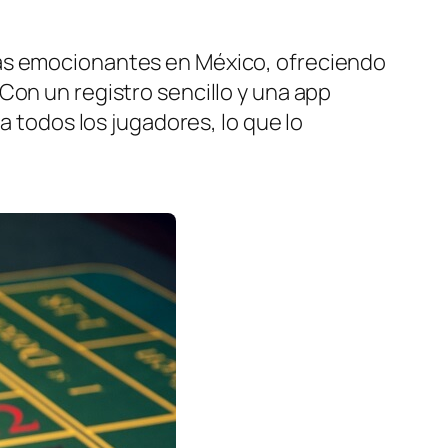
más emocionantes en México, ofreciendo
Con un registro sencillo y una app
a todos los jugadores, lo que lo