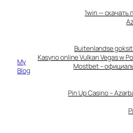
Skip
1win — скачать
to
Az
content
Buitenlandse goksit
Kasyno online Vulkan Vegas w Po
My
Mostbet – официал
Blog
Pin Up Casino – Azərb
P