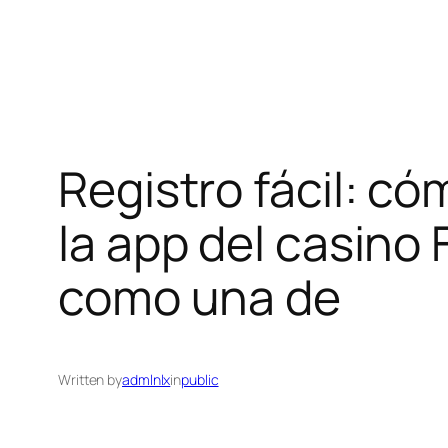
Registro fácil: c
la app del casino
como una de
Written by
admlnlx
in
public