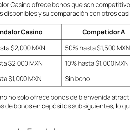
or Casino ofrece bonos que son competitivos
s disponibles y su comparación con otros casi
ndalor Casino
Competidor A
sta $2,000 MXN
50% hasta $1,500 MXN
ta $2,000 MXN
10% hasta $1,000 MXN
ta $1,000 MXN
Sin bono
no no solo ofrece bonos de bienvenida atract
és de bonos en depósitos subsiguientes, lo qu