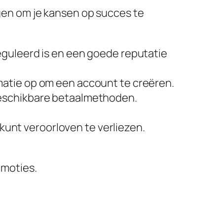
lgen om je kansen op succes te
eguleerd is en een goede reputatie
matie op om een account te creëren.
beschikbare betaalmethoden.
t kunt veroorloven te verliezen.
omoties.