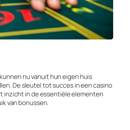
s kunnen nu vanuit hun eigen huis
len. De sleutel tot succes in een casino
edt inzicht in de essentiële elementen
uik van bonussen.