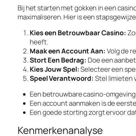
Bij het starten met gokken in een casin
maximaliseren. Hier is een stapsgewijze
Kies een Betrouwbaar Casino:
Zor
heeft.
Maak een Account Aan:
Volg de r
Stort Een Bedrag:
Doe een aanbeta
Kies Jouw Spel:
Selecteer een spel 
Speel Verantwoord:
Stel limieten 
Een betrouwbare casino-omgeving is 
Een account aanmaken is de eerste 
Een goede storting zorgt ervoor dat
Kenmerkenanalyse