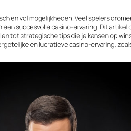
isch en vol mogelijkheden. Veel spelers dromen
n een succesvolle casino-ervaring. Dit artik
ellen tot strategische tips die je kansen op w
ergetelijke en lucratieve casino-ervaring, zoa