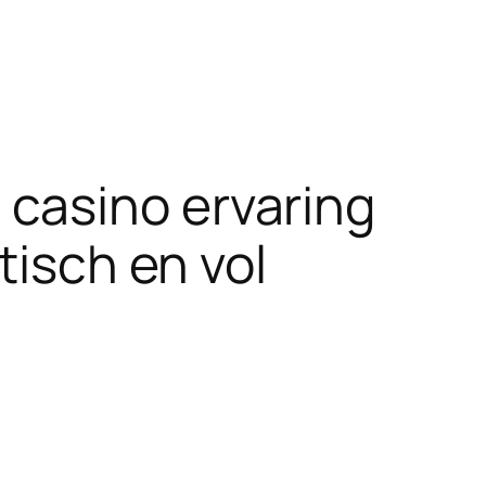
casino ervaring
tisch en vol