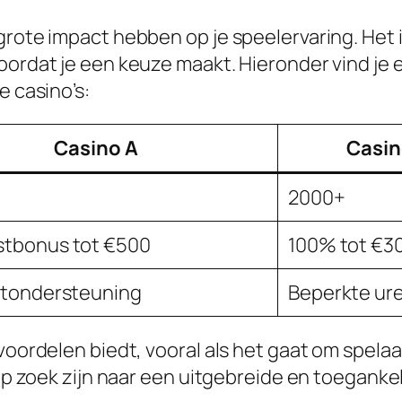
grote impact hebben op je speelervaring. Het i
oordat je een keuze maakt. Hieronder vind je 
e casino’s:
Casino A
Casin
2000+
tbonus tot €500
100% tot €3
atondersteuning
Beperkte ur
 voordelen biedt, vooral als het gaat om spela
 op zoek zijn naar een uitgebreide en toegankel