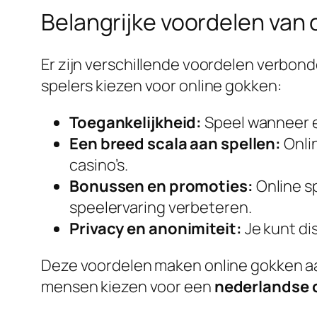
Belangrijke voordelen van 
Er zijn verschillende voordelen verbond
spelers kiezen voor online gokken:
Toegankelijkheid:
Speel wanneer en
Een breed scala aan spellen:
Onlin
casino’s.
Bonussen en promoties:
Online s
speelervaring verbeteren.
Privacy en anonimiteit:
Je kunt di
Deze voordelen maken online gokken aan
mensen kiezen voor een
nederlandse c