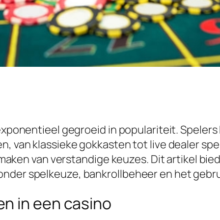
 exponentieel gegroeid in populariteit. Speler
, van klassieke gokkasten tot live dealer spel
et maken van verstandige keuzes. Dit artikel bi
onder spelkeuze, bankrollbeheer en het gebr
n in een casino