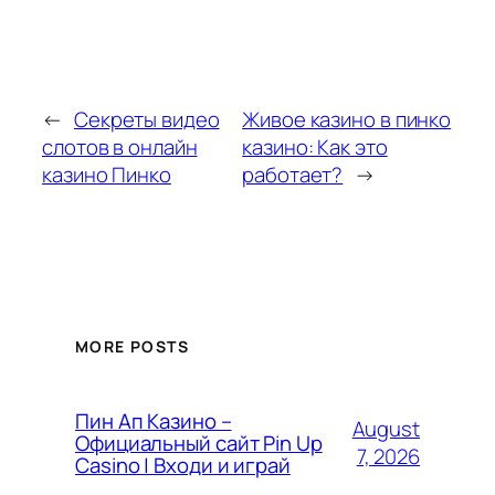
←
Секреты видео
Живое казино в пинко
слотов в онлайн
казино: Как это
казино Пинко
работает?
→
MORE POSTS
Пин Ап Казино –
August
Официальный сайт Pin Up
7, 2026
Casino | Входи и играй