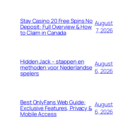
Stay Casino 20 Free Spins No
August
Deposit: Full Overview & How
7, 2026
to Claim in Canada
Hidden Jack – stappen en
August
methoden voor Nederlandse
6, 2026
spelers
Best OnlyFans Web Guide:
August
Exclusive Features, Privacy &
6, 2026
Mobile Access