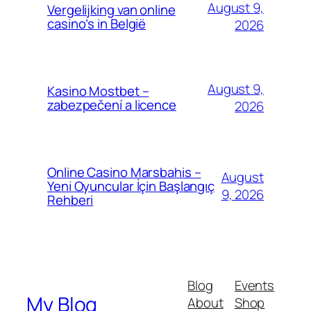
August 9,
Vergelijking van online
casino’s in België
2026
August 9,
Kasino Mostbet –
zabezpečení a licence
2026
Online Casino Marsbahis –
August
Yeni Oyuncular İçin Başlangıç
9, 2026
Rehberi
Blog
Events
My Blog
About
Shop