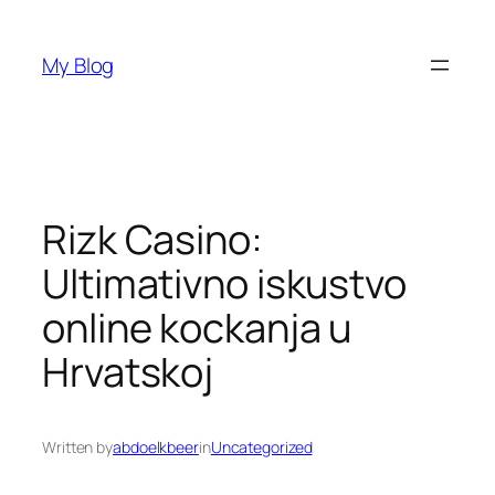
Skip
to
My Blog
content
Rizk Casino:
Ultimativno iskustvo
online kockanja u
Hrvatskoj
Written by
abdoelkbeer
in
Uncategorized