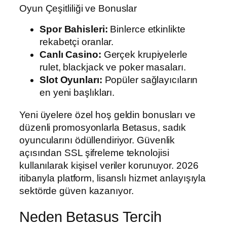
Oyun Çeşitliliği ve Bonuslar
Spor Bahisleri:
Binlerce etkinlikte
rekabetçi oranlar.
Canlı Casino:
Gerçek krupiyelerle
rulet, blackjack ve poker masaları.
Slot Oyunları:
Popüler sağlayıcıların
en yeni başlıkları.
Yeni üyelere özel hoş geldin bonusları ve
düzenli promosyonlarla Betasus, sadık
oyuncularını ödüllendiriyor. Güvenlik
açısından SSL şifreleme teknolojisi
kullanılarak kişisel veriler korunuyor. 2026
itibarıyla platform, lisanslı hizmet anlayışıyla
sektörde güven kazanıyor.
Neden Betasus Tercih