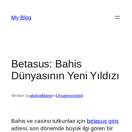
Skip
to
My Blog
content
Betasus: Bahis
Dünyasının Yeni Yıldızı
Written by
abdoelkbeer
in
Uncategorized
Bahis ve casino tutkunları için
betasus giriş
adresi, son dönemde büyük ilgi gören bir