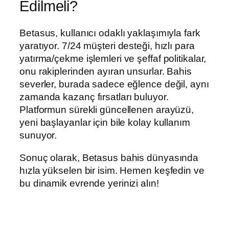
Edilmeli?
Betasus, kullanıcı odaklı yaklaşımıyla fark
yaratıyor. 7/24 müşteri desteği, hızlı para
yatırma/çekme işlemleri ve şeffaf politikalar,
onu rakiplerinden ayıran unsurlar. Bahis
severler, burada sadece eğlence değil, aynı
zamanda kazanç fırsatları buluyor.
Platformun sürekli güncellenen arayüzü,
yeni başlayanlar için bile kolay kullanım
sunuyor.
Sonuç olarak, Betasus bahis dünyasında
hızla yükselen bir isim. Hemen keşfedin ve
bu dinamik evrende yerinizi alın!