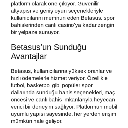
platform olarak öne çıkıyor. Güvenilir
altyapısı ve geniş oyun seçenekleriyle
kullanıcılarını memnun eden Betasus, spor
bahislerinden canlı casino’ya kadar zengin
bir yelpaze sunuyor.
Betasus’un Sunduğu
Avantajlar
Betasus, kullanıcılarına yüksek oranlar ve
hızlı ödemelerle hizmet veriyor. Özellikle
futbol, basketbol gibi popüler spor
dallarında sunduğu bahis seçenekleri, maç
öncesi ve canlı bahis imkanlarıyla heyecan
verici bir deneyim sağlıyor. Platformun mobil
uyumlu yapısı sayesinde, her yerden erişim
mümkün hale geliyor.